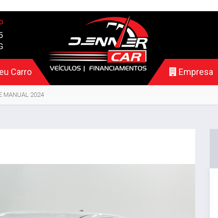
o
5
G
eu Carro
Empresa
VE MANUAL 2024