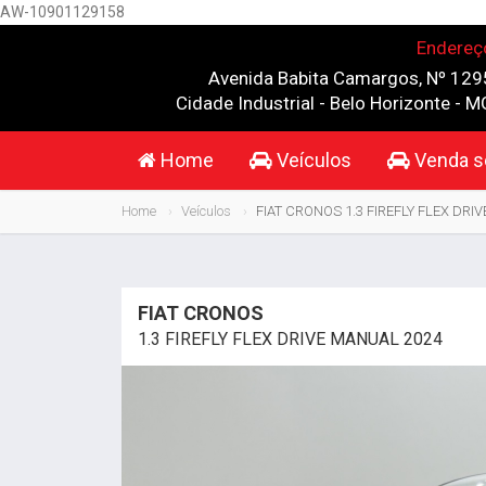
AW-10901129158
Endereç
Avenida Babita Camargos, Nº 129
Cidade Industrial - Belo Horizonte - M
Home
Veículos
Venda s
Home
Veículos
FIAT CRONOS 1.3 FIREFLY FLEX DRI
FIAT CRONOS
1.3 FIREFLY FLEX DRIVE MANUAL 2024